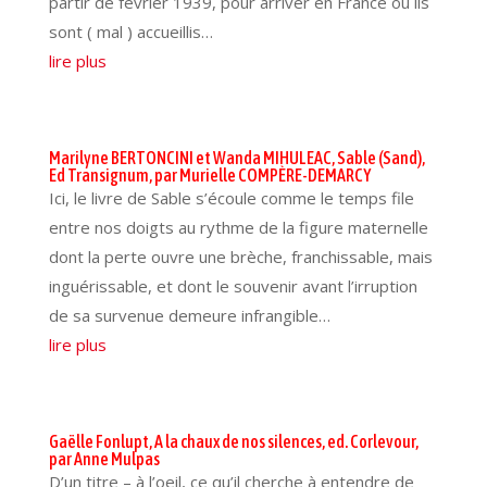
partir de février 1939, pour arriver en France où ils
sont ( mal ) accueillis…
lire plus
Marilyne BERTONCINI et Wanda MIHULEAC, Sable (Sand),
Ed Transignum, par Murielle COMPÈRE-DEMARCY
Ici, le livre de Sable s’écoule comme le temps file
entre nos doigts au rythme de la figure maternelle
dont la perte ouvre une brèche, franchissable, mais
inguérissable, et dont le souvenir avant l’irruption
de sa survenue demeure infrangible…
lire plus
Gaëlle Fonlupt, A la chaux de nos silences, ed. Corlevour,
par Anne Mulpas
D’un titre – à l’oeil, ce qu’il cherche à entendre de