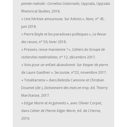
pensée radicale : Cornelius Castoriadis
, Uppsala, Uppsala
Rhetorical Studies, 2018.
« Une hérésie amoureuse. Sur Adonis »,
Nunc
, n° 45,
juin 2018.
« Pierre Bayle et les paradoxes politiques »,
La Revue
des revues
, n° 59, hiver 2018.
« Preuves, revue marxienne ? »,
Cahiers du Groupe de
recherches matérialistes
, n° 12, décembre 2017.
« Voix pour un enfant abandonné. Sur
Kaspar de pierre
de Laure Gauthier », Secousse, n°23, novembre 2017.
« Totalitarisme » dans Belinda Cannone et Christian
Doumet (dir.),
Dictionnaire des mots en trop
, éd. Thierry
Marchaisse, 2017.
« Edgar Morin et Arguments », avec Olivier Corpet,
dans
Cahier de l’Herne Edgar Morin
, éd. de L’Herne,
2016.