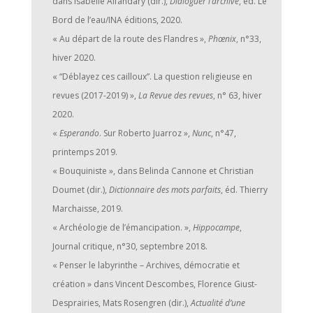
dans Isabelle Alfandary (dir.),
Dialoguer l’archive
, éd. Le
Bord de l’eau/INA éditions, 2020.
« Au départ de la route des Flandres »,
Phœnix
, n°33,
hiver 2020.
« “Déblayez ces cailloux”. La question religieuse en
revues (2017-2019) »,
La Revue des revues
, n° 63, hiver
2020.
«
Esperando
. Sur Roberto Juarroz »,
Nunc
, n°47,
printemps 2019.
« Bouquiniste », dans Belinda Cannone et Christian
Doumet (dir.),
Dictionnaire des mots parfaits
, éd. Thierry
Marchaisse, 2019.
« Archéologie de l’émancipation. »,
Hippocampe
,
Journal critique, n°30, septembre 2018.
« Penser le labyrinthe – Archives, démocratie et
création » dans Vincent Descombes, Florence Giust-
Desprairies, Mats Rosengren (dir.),
Actualité d’une