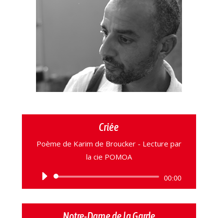
Criée
Poème de Karim de Broucker - Lecture par
la cie POMOA
Lecteur
00:00
audio
Notre-Dame de la Garde