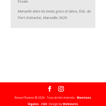
Essais
Marseille dans les textes grecs et latins
, Éds. du
Port d’attache, Marseille 2020
Revue Phoenix © 2026 - Tous droits réservés -
Mentions
légales
-
CGV
- Design by
Webmetis