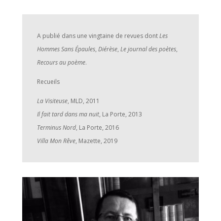
A publié dans une vingtaine de revues dont
Les
Hommes Sans Épaules
,
Diérèse
,
Le journal des poètes
,
Recours au poème
.
Recueils
La Visiteuse
, MLD, 2011
Il fait tard dans ma nuit
, La Porte, 2013
Terminus Nord
, La Porte, 2016
Villa Mon Rêve
, Mazette, 2019