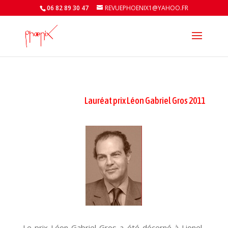
06 82 89 30 47
REVUEPHOENIX1@YAHOO.FR
Lauréat prix Léon Gabriel Gros 2011
Le prix Léon-Gabriel Gros a été décerné à Lionel-