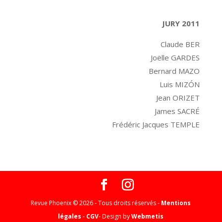
JURY 2011
Claude BER
Joëlle GARDES
Bernard MAZO
Luis MIZÓN
Jean ORIZET
James SACRÉ
Frédéric Jacques TEMPLE
Revue Phoenix © 2026 - Tous droits réservés -
Mentions
légales
-
CGV
- Design by
Webmetis