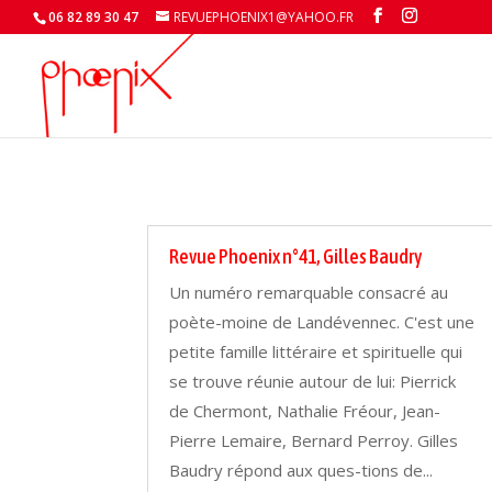
06 82 89 30 47
REVUEPHOENIX1@YAHOO.FR
Revue Phoenix n°41, Gilles Baudry
Un numéro remarquable consacré au
poète-moine de Landévennec. C'est une
petite famille littéraire et spirituelle qui
se trouve réunie autour de lui: Pierrick
de Chermont, Nathalie Fréour, Jean-
Pierre Lemaire, Bernard Perroy. Gilles
Baudry répond aux ques-tions de...