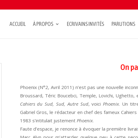
ACCUEIL
À PROPOS
ECRIVAINS INVITÉS
PARUTIONS
On pa
Phoenix (N°2, Avril 2011) n’est pas une nouvelle incon
Broussard, Téric Boucebci, Temple, Lovichi, Ughetto, et
Cahiers du Sud, Sud, Autre Sud
, voici
Phoenix
. Un tit
Gabriel Gros, le rédacteur en chef des fameux Cahiers
1983 s’intitulait justement
Phoenix
.
Faute d’espace, je renonce à évoquer la première livr
Marc Alyn pour m’attarder quelque peu à cette secon