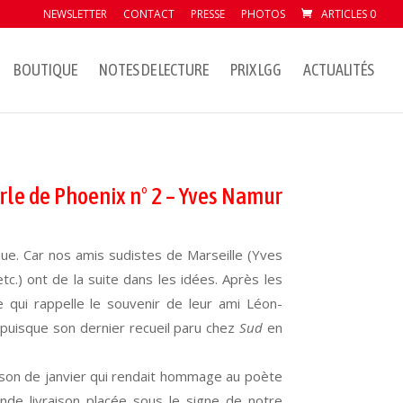
NEWSLETTER
CONTACT
PRESSE
PHOTOS
ARTICLES 0
BOUTIQUE
NOTES DE LECTURE
PRIX LGG
ACTUALITÉS
rle de Phoenix n° 2 – Yves Namur
nue. Car nos amis sudistes de Marseille (Yves
c.) ont de la suite dans les idées. Après les
re qui rappelle le souvenir de leur ami Léon-
 puisque son dernier recueil paru chez
Sud
en
aison de janvier qui rendait hommage au poète
de livraison placée sous le signe de notre