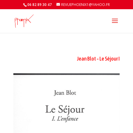
06 82 89 30 47
REVUEPHOENIX1@YAHOO.FR
Jean Blot – Le Séjour I