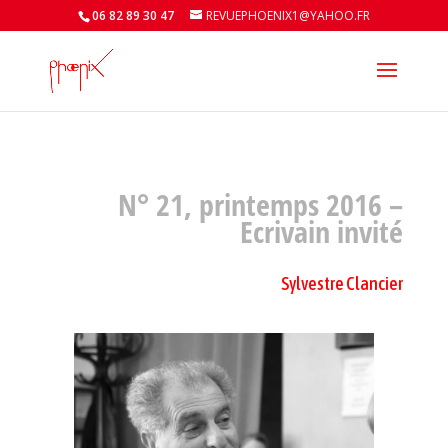
06 82 89 30 47
REVUEPHOENIX1@YAHOO.FR
N° 21, printemps 2016 –
Ecrivain invité
Sylvestre Clancier