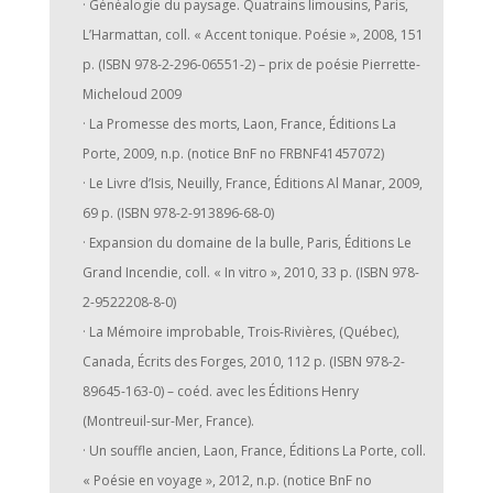
· Généalogie du paysage. Quatrains limousins, Paris,
L’Harmattan, coll. « Accent tonique. Poésie », 2008, 151
p. (ISBN 978-2-296-06551-2) – prix de poésie Pierrette-
Micheloud 2009
· La Promesse des morts, Laon, France, Éditions La
Porte, 2009, n.p. (notice BnF no FRBNF41457072)
· Le Livre d’Isis, Neuilly, France, Éditions Al Manar, 2009,
69 p. (ISBN 978-2-913896-68-0)
· Expansion du domaine de la bulle, Paris, Éditions Le
Grand Incendie, coll. « In vitro », 2010, 33 p. (ISBN 978-
2-9522208-8-0)
· La Mémoire improbable, Trois-Rivières, (Québec),
Canada, Écrits des Forges, 2010, 112 p. (ISBN 978-2-
89645-163-0) – coéd. avec les Éditions Henry
(Montreuil-sur-Mer, France).
· Un souffle ancien, Laon, France, Éditions La Porte, coll.
« Poésie en voyage », 2012, n.p. (notice BnF no