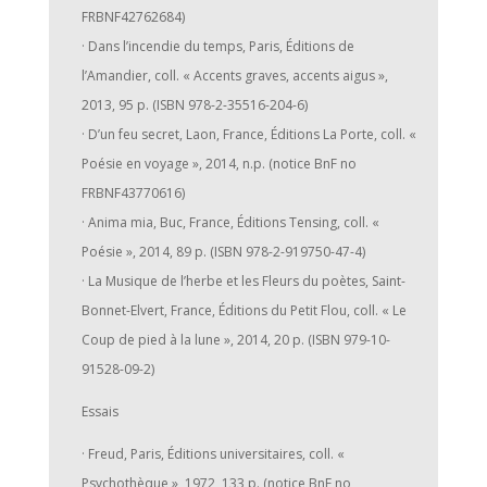
FRBNF42762684)
· Dans l’incendie du temps, Paris, Éditions de
l’Amandier, coll. « Accents graves, accents aigus »,
2013, 95 p. (ISBN 978-2-35516-204-6)
· D’un feu secret, Laon, France, Éditions La Porte, coll. «
Poésie en voyage », 2014, n.p. (notice BnF no
FRBNF43770616)
· Anima mia, Buc, France, Éditions Tensing, coll. «
Poésie », 2014, 89 p. (ISBN 978-2-919750-47-4)
· La Musique de l’herbe et les Fleurs du poètes, Saint-
Bonnet-Elvert, France, Éditions du Petit Flou, coll. « Le
Coup de pied à la lune », 2014, 20 p. (ISBN 979-10-
91528-09-2)
Essais
· Freud, Paris, Éditions universitaires, coll. «
Psychothèque », 1972, 133 p. (notice BnF no