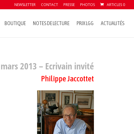
NEWSLETTER
CONTACT
PRESSE
PHOTOS
ARTICLES 0
BOUTIQUE
NOTES DE LECTURE
PRIX LGG
ACTUALITÉS
 mars 2013 – Ecrivain invité
Philippe Jaccottet