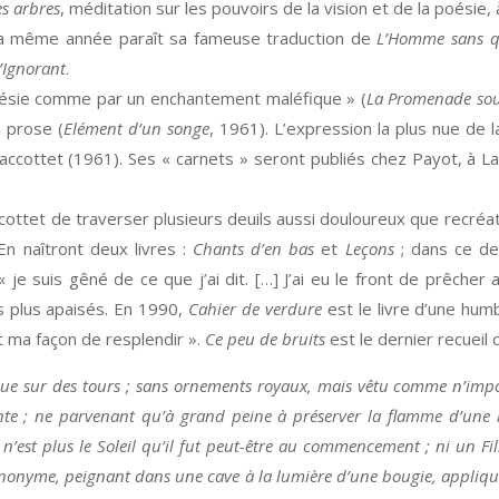
s arbres
, méditation sur les pouvoirs de la vision et de la poésie, 
. La même année paraît sa fameuse traduction de
L’Homme sans qu
’Ignorant
.
poésie comme par un enchantement maléfique » (
La Promenade sous
a prose (
Elément d’un songe
, 1961). L’expression la plus nue de 
 Jaccottet (1961). Ses « carnets » seront publiés chez Payot, à L
ccottet de traverser plusieurs deuils aussi douloureux que recr
n naîtront deux livres :
Chants d’en bas
et
Leçons
; dans ce der
je suis gêné de ce que j’ai dit. […] J’ai eu le front de prêcher a
s plus apaisés. En 1990,
Cahier de verdure
est le livre d’une hu
t ma façon de resplendir ».
Ce peu de bruits
est le dernier recueil 
ve que sur des tours ; sans ornements royaux, mais vêtu comme n’i
sante ; ne parvenant qu’à grand peine à préserver la flamme d’un
e n’est plus le Soleil qu’il fut peut-être au commencement ; ni un 
 anonyme, peignant dans une cave à la lumière d’une bougie, appliqu