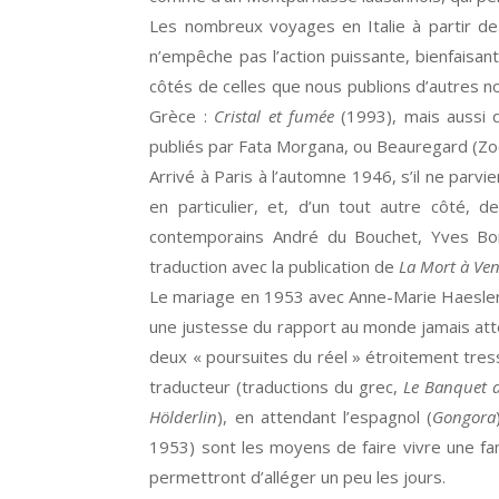
Les nombreux voyages en Italie à partir de
n’empêche pas l’action puissante, bienfaisan
côtés de celles que nous publions d’autres no
Grèce :
Cristal et fumée
(1993), mais aussi
publiés par Fata Morgana, ou Beauregard (Zo
Arrivé à Paris à l’automne 1946, s’il ne parvie
en particulier, et, d’un tout autre côté,
contemporains André du Bouchet, Yves Bon
traduction avec la publication de
La Mort à Ven
Le mariage en 1953 avec Anne-Marie Haesler, or
une justesse du rapport au monde jamais atte
deux « poursuites du réel » étroitement tress
traducteur (traductions du grec,
Le Banquet d
Hölderlin
), en attendant l’espagnol (
Gongora
1953) sont les moyens de faire vivre une fam
permettront d’alléger un peu les jours.