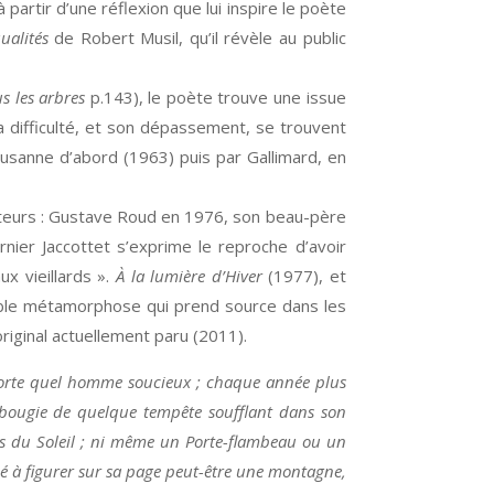
à partir d’une réflexion que lui inspire le poète
alités
de Robert Musil, qu’il révèle au public
 les arbres
p.143), le poète trouve une issue
la difficulté, et son dépassement, se trouvent
ausanne d’abord (1963) puis par Gallimard, en
éateurs : Gustave Roud en 1976, son beau-père
nier Jaccottet s’exprime le reproche d’avoir
ux vieillards ».
À la lumière d’Hiver
(1977), et
mble métamorphose qui prend source dans les
original actuellement paru (2011).
mporte quel homme soucieux ; chaque année plus
e bougie de quelque tempête soufflant dans son
Fils du Soleil ; ni même un Porte-flambeau ou un
é à figurer sur sa page peut-être une montagne,