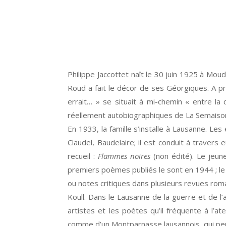
Philippe Jaccottet naît le 30 juin 1925 à Mo
Roud a fait le décor de ses Géorgiques. A pr
errait… » se situait à mi-chemin « entre la 
réellement autobiographiques de La Semaison,
En 1933, la famille s’installe à Lausanne. Le
Claudel, Baudelaire; il est conduit à travers
recueil :
Flammes noires
(non édité). Le jeun
premiers poèmes publiés le sont en 1944 ; le
ou notes critiques dans plusieurs revues roma
Koull. Dans le Lausanne de la guerre et de l’a
artistes et les poètes qu’il fréquente à l’
comme d’un Montparnasse lausannois, qui per