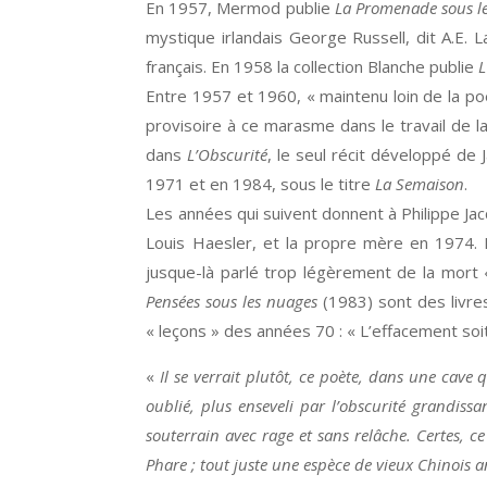
En 1957, Mermod publie
La Promenade sous le
mystique irlandais George Russell, dit A.E
français. En 1958 la collection Blanche publie
L
Entre 1957 et 1960, « maintenu loin de la 
provisoire à ce marasme dans le travail de l
dans
L’Obscurité
, le seul récit développé de
1971 et en 1984, sous le titre
La Semaison
.
Les années qui suivent donnent à Philippe Ja
Louis Haesler, et la propre mère en 1974. E
jusque-là parlé trop légèrement de la mort « 
Pensées sous les nuages
(1983) sont des livre
« leçons » des années 70 : « L’effacement soi
«
Il se verrait plutôt, ce poète, dans une ca
oublié, plus enseveli par l’obscurité grandis
souterrain avec rage et sans relâche. Certes, c
Phare ; tout juste une espèce de vieux Chinois