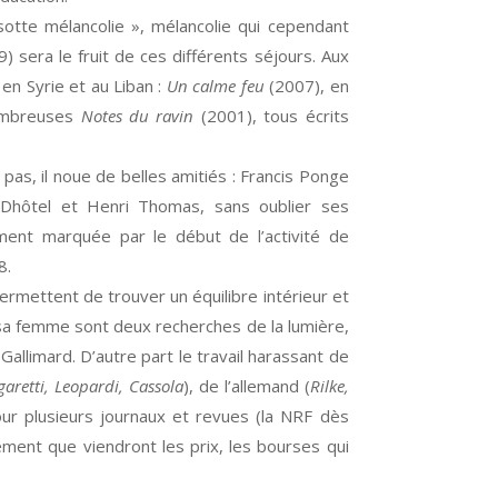
otte mélancolie », mélancolie qui cependant
 sera le fruit de ces différents séjours. Aux
 en Syrie et au Liban :
Un calme feu
(2007), en
 ombreuses
Notes du ravin
(2001), tous écrits
e pas, il noue de belles amitiés : Francis Ponge
é Dhôtel et Henri Thomas, sans oublier ses
ent marquée par le début de l’activité de
8.
permettent de trouver un équilibre intérieur et
 sa femme sont deux recherches de la lumière,
 Gallimard. D’autre part le travail harassant de
aretti, Leopardi, Cassola
), de l’allemand (
Rilke,
our plusieurs journaux et revues (la NRF dès
ement que viendront les prix, les bourses qui