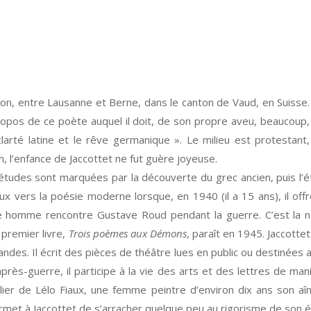
udon, entre Lausanne et Berne, dans le canton de Vaud, en Suis
opos de ce poète auquel il doit, de son propre aveu, beaucoup, Ja
clarté latine et le rêve germanique ». Le milieu est protestant,
 l’enfance de Jaccottet ne fut guère joyeuse.
s études sont marquées par la découverte du grec ancien, puis l’é
 eux vers la poésie moderne lorsque, en 1940 (il a 15 ans), il o
e homme rencontre Gustave Roud pendant la guerre. C’est la na
 premier livre,
Trois poèmes aux Démons
, paraît en 1945. Jaccot
ndes. Il écrit des pièces de théâtre lues en public ou destinées
près-guerre, il participe à la vie des arts et des lettres de man
atelier de Lélo Fiaux, une femme peintre d’environ dix ans son 
met à Jaccottet de s’arracher quelque peu au rigorisme de son é