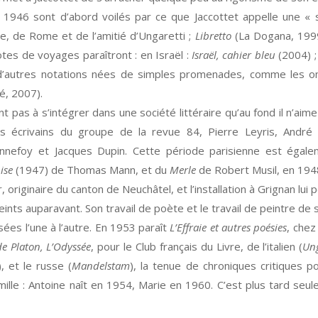
 1946 sont d’abord voilés par ce que Jaccottet appelle une « s
te, de Rome et de l’amitié d’Ungaretti ;
Libretto
(La Dogana, 1999)
tes de voyages paraîtront : en Israël :
Israël, cahier bleu
(2004) ;
 d’autres notations nées de simples promenades, comme les
é, 2007).
nt pas à s’intégrer dans une société littéraire qu’au fond il n’aim
 des écrivains du groupe de la revue 84, Pierre Leyris, Andr
nefoy et Jacques Dupin. Cette période parisienne est égalem
ise
(1947) de Thomas Mann, et du
Merle
de Robert Musil, en 194
iginaire du canton de Neuchâtel, et l’installation à Grignan lui 
ints auparavant. Son travail de poète et le travail de peintre de
ées l’une à l’autre. En 1953 paraît
L’Effraie et autres poésies
, chez
e Platon, L’Odyssée
, pour le Club français du Livre, de l’italien (
Ung
), et le russe (
Mandelstam
), la tenue de chroniques critiques p
ille : Antoine naît en 1954, Marie en 1960. C’est plus tard seul