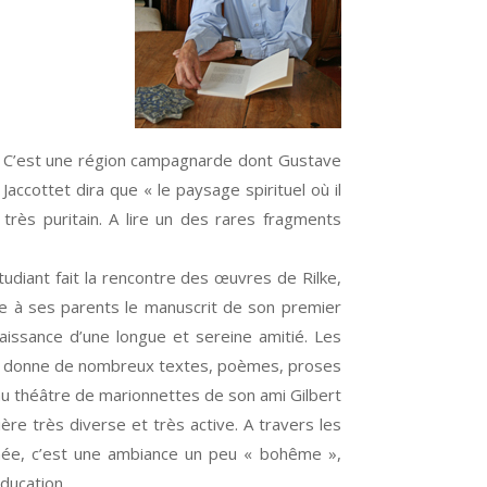
se. C’est une région campagnarde dont Gustave
ccottet dira que « le paysage spirituel où il
 très puritain. A lire un des rares fragments
tudiant fait la rencontre des œuvres de Rilke,
ffre à ses parents le manuscrit de son premier
issance d’une longue et sereine amitié. Les
tet donne de nombreux textes, poèmes, proses
 au théâtre de marionnettes de son ami Gilbert
ière très diverse et très active. A travers les
aînée, c’est une ambiance un peu « bohême »,
ducation.