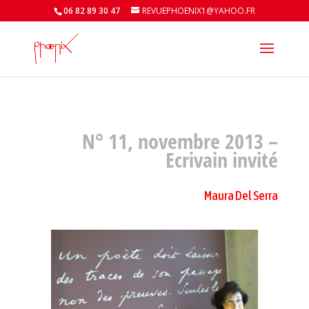
06 82 89 30 47
REVUEPHOENIX1@YAHOO.FR
N° 11, novembre 2013 –
Ecrivain invité
Maura Del Serra