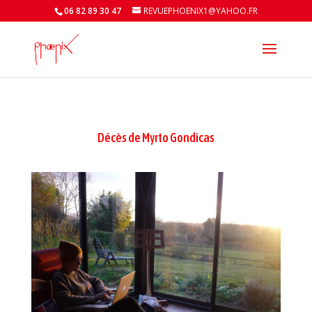
06 82 89 30 47
REVUEPHOENIX1@YAHOO.FR
Décès de Myrto Gondicas